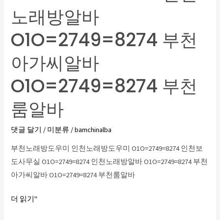
노래방알바
미
O1O=2749=8274
O1O=2749=8274 부천
인
천
아가씨알바
보
도
O1O=2749=8274 부천
사
룸알바
무
실
댓글 달기
/
미분류
/
bamchinalba
O1O=2749=8274
인
부천노래방도우미 인천노래방도우미 O1O=2749=8274 인천보
천
도사무실 O1O=2749=8274 인천노래방알바 O1O=2749=8274 부천
노
아가씨알바 O1O=2749=8274 부천룸알바
래
방
더 읽기"
알