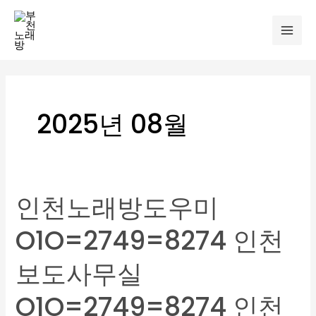
콘
Mai
텐
Men
츠
로
건
너
2025년 08월
뛰
기
인천노래방도우미
인
천
O1O=2749=8274 인천
노
래
보도사무실
방
도
O1O=2749=8274 인천
우