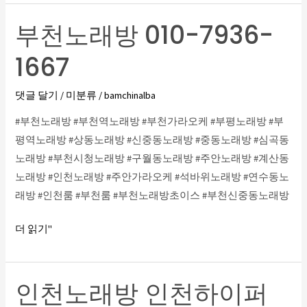
바
부천노래방 010-7936-
O1O=2749=8274
부
부
천
1667
천
노
아
래
댓글 달기
/
미분류
/
bamchinalba
가
방
씨
010-
#부천노래방 #부천역노래방 #부천가라오케 #부평노래방 #부
알
7936-
평역노래방 #상동노래방 #신중동노래방 #중동노래방 #심곡동
바
1667
노래방 #부천시청노래방 #구월동노래방 #주안노래방 #계산동
O1O=2749=8274
노래방 #인천노래방 #주안가라오케 #석바위노래방 #연수동노
부
래방 #인천룸 #부천룸 #부천노래방초이스 #부천신중동노래방
천
룸
더 읽기"
알
바
인천노래방 인천하이퍼
인
천